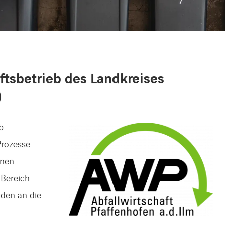
ftsbetrieb des Landkreises
)
b
Prozesse
rnen
 Bereich
den an die